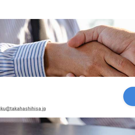
iku@takahashihisa.jp