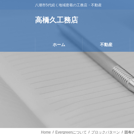
コ
ナ
八潮市5代続く地域密着の工務店・不動産
ン
ビ
テ
ゲ
高橋久工務店
ン
ー
ツ
シ
へ
ョ
ス
ン
ホーム
不動産
キ
に
ッ
移
プ
動
Home
Evergreenについて
ブロックパターン
固有